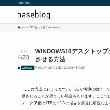
haseblog
ホーム
PCあれこれ
windows
WINDOWS10デスクト
2022
4/23
させる方法
2019年10月21日
2022年4月23日
windows
HDDの構成にもよりますが、OSが快適に動作し
動させることが望ましい場合もあります。ここでは
データ保管は1TBのHDDの場合を前提に解説しま